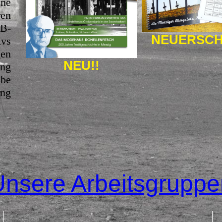
ne
en
 B-
NEUERSCH
ivs
gen
NEU!!
ng
abe
ung
Unsere Arbeitsgruppe