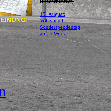
(Freeschenfest)
15. August:
EINUNG!
Volksbund-
Sonderspendentag
am B-Werk
n