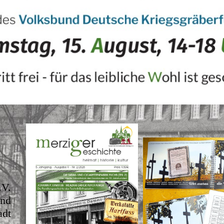
V.
und
adt