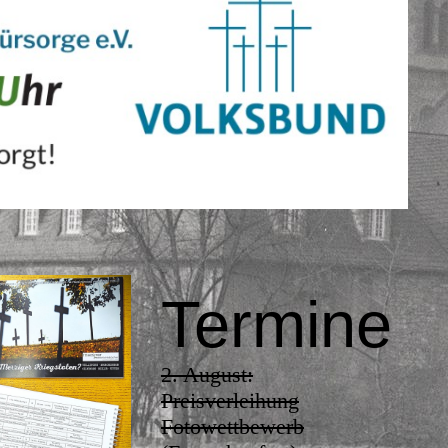
Ter
mine
2. August:
Preisverleihung
Fotowettbewerb