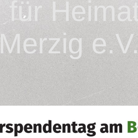
n für Heima
Merzig e.V