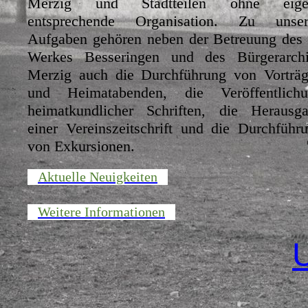
Merzig und Stadtteilen ohne eige
entsprechende Organisation. Zu unser
Aufgaben gehören neben der Betreuung des
Werkes Besseringen und des Bürgerarch
Merzig auch die Durchführung von Vorträ
und Heimatabenden, die Veröffentlichu
heimatkundlicher Schriften, die Herausg
einer Vereinszeitschrift und die Durchführ
von Exkursionen.
Aktuelle Neuigkeiten
Weitere Informationen