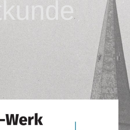
tkunde
.