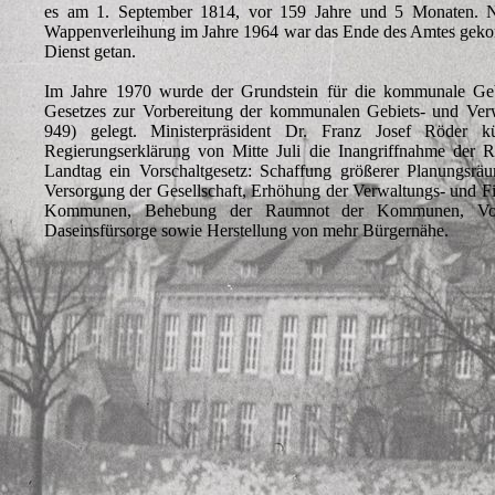
es am 1. September 1814, vor 159 Jahre und 5 Monaten. N
Wappenverleihung im Jahre 1964 war das Ende des Amtes geko
Dienst getan.
Im Jahre 1970 wurde der Grundstein für die kommunale Ge
Gesetzes zur Vorbereitung der kommunalen Gebiets- und Ver
949) gelegt. Ministerpräsident Dr. Franz Josef Röder 
Regierungserklärung von Mitte Juli die Inangriffnahme der 
Landtag ein Vorschaltgesetz: Schaffung größerer Planungsrä
Versorgung der Gesellschaft, Erhöhung der Verwaltungs- und F
Kommunen, Behebung der Raumnot der Kommunen, Voran
Daseinsfürsorge sowie Herstellung von mehr Bürgernähe.