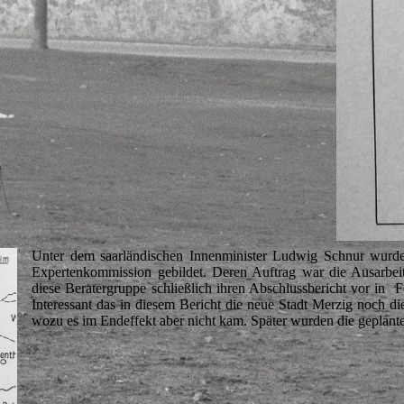
Unter dem saarländischen Innenminister Ludwig Schnur wurde 
Expertenkommission gebildet. Deren Auftrag war die Ausarbei
diese Beratergruppe schließlich ihren Abschlussbericht vor i
Interessant das in diesem Bericht die neue Stadt Merzig noch
wozu es im Endeffekt aber nicht kam. Später wurden die geplan