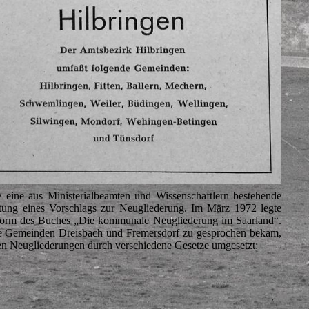
eine aus Ministerialbeamten und Wissenschaftlern bestehende
tung eines Vorschlags zur Neugliederung. Im März 1972 legte
n Form des Buches „Die kommunale Neugliederung im Saarland“.
 die Gemeinden Dreisbach und Fremersdorf zu gesprochen bekam,
ten Neugliederungen durch verschiedene Gesetze umgesetzt: