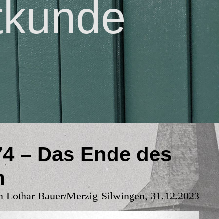
tkunde
.
74 – Das Ende des
n
n Lothar Bauer/Merzig-Silwingen, 31.12.2023