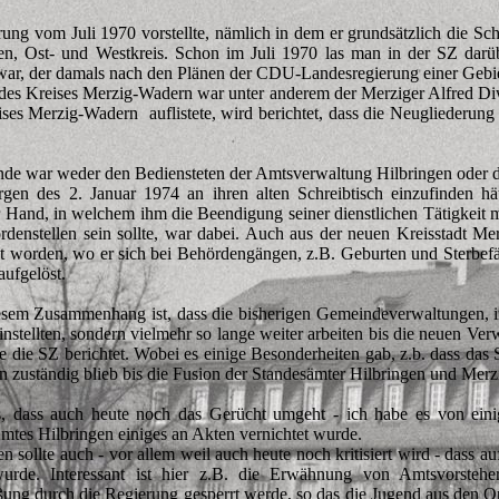
ung vom Juli 1970 vorstellte, nämlich in dem er grundsätzlich die Sc
en, Ost- und Westkreis. Schon im Juli 1970 las man in der SZ darüb
ar, der damals nach den Plänen der CDU-Landesregierung einer Gebiet
 des Kreises Merzig-Wadern war unter anderem der Merziger Alfred Diw
es Merzig-Wadern auflistete, wird berichtet, dass die Neugliederun
nde war weder den Bediensteten der Amtsverwaltung Hilbringen oder 
gen des 2. Januar 1974 an ihren alten Schreibtisch einzufinden hä
 Hand, in welchem ihm die Beendigung seiner dienstlichen Tätigkeit m
ördenstellen sein sollte, war dabei. Auch aus der neuen Kreisstadt 
eilt worden, wo er sich bei Behördengängen, z.B. Geburten und Sterbe
ufgelöst.
diesem Zusammenhang ist, dass die bisherigen Gemeindeverwaltungen, 
instellten, sondern vielmehr so lange weiter arbeiten bis die neuen Ve
e die SZ berichtet. Wobei es einige Besonderheiten gab, z.b. dass da
 zuständig blieb bis die Fusion der Standesämter Hilbringen und Mer
 dass auch heute noch das Gerücht umgeht - ich habe es von eini
tes Hilbringen einiges an Akten vernichtet wurde.
 sollte auch - vor allem weil auch heute noch kritisiert wird - dass 
 wurde. Interessant ist hier z.B. die Erwähnung von Amtsvorsteh
ung durch die Regierung gesperrt werde, so das die Jugend aus den Or