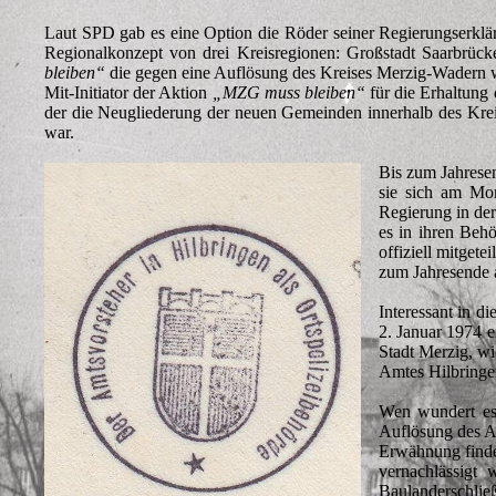
Laut SPD gab es eine Option die Röder seiner Regierungserklär
Regionalkonzept von drei Kreisregionen: Großstadt Saarbrück
bleiben“
die gegen eine Auflösung des Kreises Merzig-Wadern w
Mit-Initiator der Aktion
„MZG muss bleiben“
für die Erhaltung
der die Neugliederung der neuen Gemeinden innerhalb des Kreis
war.
Bis zum Jahrese
sie sich am Mor
Regierung in der
es in ihren Beh
offiziell mitget
zum Jahresende a
Interessant in 
2. Januar 1974 e
Stadt Merzig, wi
Amtes Hilbringen
Wen wundert es,
Auflösung des Am
Erwähnung finden
vernachlässigt
Baulanderschließ