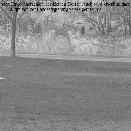
enden Einwohnerzahlen der kleinen Dörfer. Auch wird erwähnt, dass
n 11.000 qm von der Landesregierung verweigert wurde.