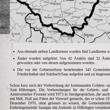
Aus ehemals sieben Landkreisen wurden fünf Landkreise s
Ämter wurden aufgelöst: Von 42 Ämtern sind 32 Ämte
geworden oder von diesen aufgenommen worden.
Die vor der Gebietsreform bestehenden 345 Gemeinden
Friedrichsthal und Sulzbach/Saar aufgelöst und zu insges
Schon kurz nach der Vorbereitung der kommunalen Gebiets- un
Amt Hilbringen. Die Vorbereitungen für die Gebiets- und
Amtsvorsteher Fixemer wird 1973 in Streitgesprächen, die auc
mit MdL Holl aus Fitten der Vorwurf gemacht, das er schon 197
Dezember 1970, ohne genaues zu wissen, die Gemeinderäte
Einheitsgemeinde Saargau mit Amtssitz in Hilbringen veranlass