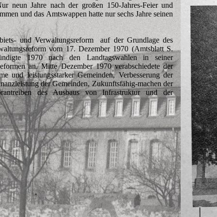
ur neun Jahre nach der großen 150-Jahres-Feier und
mmen und das Amtswappen hatte nur sechs Jahre seinen
biets- und Verwaltungsreform auf der Grundlage des
waltungsreform vom 17. Dezember 1970 (Amtsblatt S.
kündigte 1970 nach den Landtagswahlen in seiner
Reformen an. Mitte Dezember 1970 verabschiedete der
ume und leistungsstarker Gemeinden, Verbesserung der
inanzleistung der Gemeinden, Zukunftsfähig-machen der
treiben des Ausbaus von Infrastruktur und der