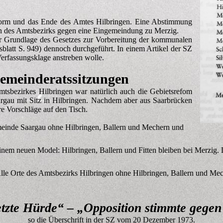
eform und das Ende des Amtes Hilbringen. Eine Abstimmung
en des Amtsbezirks gegen eine Eingemeindung zu Merzig.
 Grundlage des Gesetzes zur Vorbereitung der kommunalen
att S. 949) dennoch durchgeführt. In einem Artikel der SZ
erfassungsklage anstreben wolle.
Gemeinderatssitzungen
tsbezirkes Hilbringen war natürlich auch die Gebietsrefom
au mit Sitz in Hilbringen. Nachdem aber aus Saarbrücken
e Vorschläge auf den Tisch.
inde Saargau ohne Hilbringen, Ballern und Mechern und
inem neuen Model: Hilbringen, Ballern und Fitten bleiben bei Merzig.
lle Orte des Amtsbezirks Hilbringen ohne Hilbringen, Ballern und M
tzte Hürde“ – „Opposition stimmte gegen
so die Überschrift in der SZ vom 20 Dezember 1973.