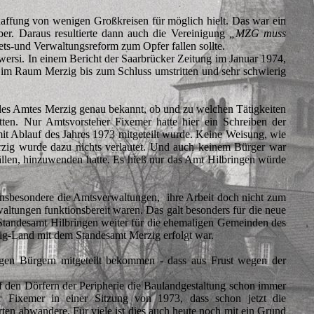
haffung von wenigen Großkreisen für möglich hielt. Das war ein
er. Daraus resultierte dann auch die Vereinigung
„MZG muss
s-und Verwaltungsreform zum Opfer fallen sollte.
ersi. In einem Bericht der Saarbrücker Zeitung im Januar 1974,
g im Raum Merzig bis zum Schluss umstritten und sehr schwierig
des Amtes Merzig genau bekannt, ob und zu welchen Tätigkeiten
tten. Nur Amtsvorsteher Fixemer hatte hier ein Schreiben der
it Ablauf des Jahres 1973 mitgeteilt wurde. Keine Weisung, wie
Merzig wurde dazu nichts verlautet. Und auch keinem Bürger war
fällen, hinzuwenden hatte. Es hieß nur das Amt Hilbringen würde
insbesondere die Amtsverwaltungen, ihre Arbeit doch nicht zum
rwaltungen funktionsbereit waren. Das galt besonders für die neue
s Standesamt Hilbringen weiter für die ehemaligen Gemeinden des
zig-Land mit dem Standesamt Merzig erfolgt war.
gen Bürgern mitgeteilt bekommen - dass aus Frust wegen der
auf den Dörfern der Peripherie die Baulandgestaltung schon immer
er Fixemer in einer Sitzung von 1973, dass schon jetzt die
ten abwandere. Für viele ist dies auch heute noch mit ein Grund